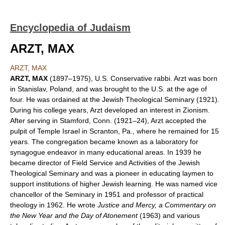
Encyclopedia of Judaism
ARZT, MAX
ARZT, MAX
ARZT, MAX
(1897–1975), U.S. Conservative rabbi. Arzt was born
in Stanislav, Poland, and was brought to the U.S. at the age of
four. He was ordained at the Jewish Theological Seminary (1921).
During his college years, Arzt developed an interest in Zionism.
After serving in Stamford, Conn. (1921–24), Arzt accepted the
pulpit of Temple Israel in Scranton, Pa., where he remained for 15
years. The congregation became known as a laboratory for
synagogue endeavor in many educational areas. In 1939 he
became director of Field Service and Activities of the Jewish
Theological Seminary and was a pioneer in educating laymen to
support institutions of higher Jewish learning. He was named vice
chancellor of the Seminary in 1951 and professor of practical
theology in 1962. He wrote
Justice and Mercy, a Commentary on
the New Year and the Day of Atonement
(1963) and various