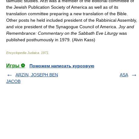
talmudic studies. Arzt was a member of the editorial committee of
the Jewish Publication Society of America as well as of its
translation committee preparing a new translation of the Bible.
Other posts he held included president of the Rabbinical Assembly,
and vice president of the Synagogue Council of America.
Joy and
Remembrance: Commentary on the Sabbath Eve Liturgy
was
published posthumously in 1979. (Alvin Kass)
Encyclopedia Judaica
.
1971
.
Игры ⚽
Поможем написать курсовую
ARZIN, JOSEPH BEN
ASA
JACOB