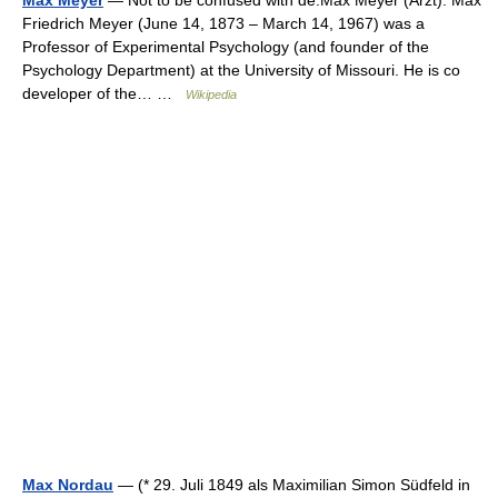
Max Meyer
— Not to be confused with de:Max Meyer (Arzt). Max
Friedrich Meyer (June 14, 1873 – March 14, 1967) was a
Professor of Experimental Psychology (and founder of the
Psychology Department) at the University of Missouri. He is co
developer of the… …
Wikipedia
Max Nordau
— (* 29. Juli 1849 als Maximilian Simon Südfeld in